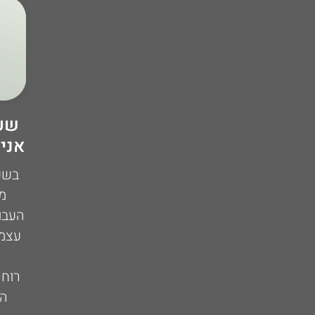
שע
אני 
בשע
מ
העבו
עצמי
רוחנ
המ