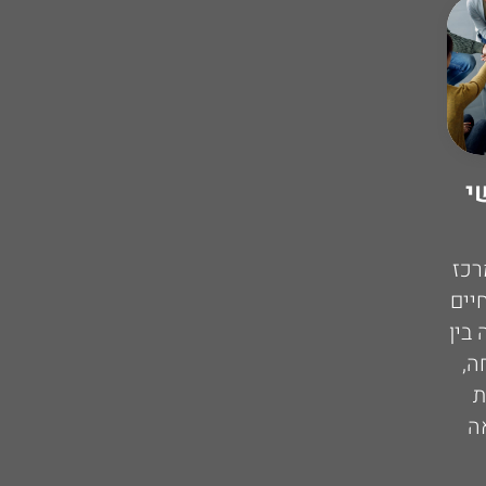
י
רכז
יים
בין
ה,
ת
ה