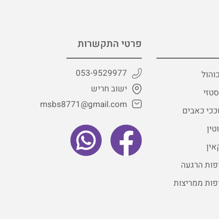
פרטי התקשרות
053-9529977
והול
ישוב חריש
טזי
msbs8771@gmail.com
כי כאבים
טין
אין
פות הרגעה
פות ממריצות