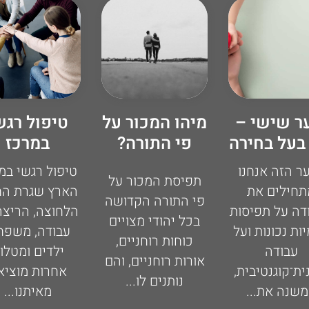
ר שישי –
מיהו המכור על
טיפול רגש
בעל בחירה
פי התורה?
במרכז
ר הזה אנחנו
טיפול רגשי במ
תפיסת המכור על
תחילים את
הארץ שגרת הח
פי התורה הקדושה
דה על תפיסות
הלחוצה, הריצה 
בכל יהודי מצויים
ות נכונות ועל
עבודה, משפח
כוחות רוחניים,
עבודה
ילדים ומטלו
אורות רוחניים, והם
ית־קוגנטיבית,
אחרות מוציא
נותנים לו...
שנה את...
מאיתנו...