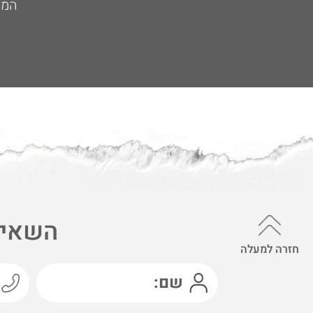
המש
השאיר
חזרה למעלה