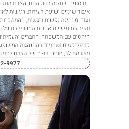
החיסונית. כתלות בסוג הסם, האדם המכור 
איבוד שיניים ושיער, רעידות, רגישות לאור
ועוד. מבחינה נפשית ורגשית, ההתמכרות מ
והפרעות נפשיות אחרות המשפיעות על מע
היחסים עם המשפחה, החברים והעמיתים.
קונפליקטים ושינויים בהתנהגות המושפ
ותשומת לב, חוסר יכולת של האדם לתפק
52-9977