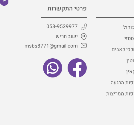
פרטי התקשרות
053-9529977
והול
ישוב חריש
טזי
msbs8771@gmail.com
כי כאבים
טין
אין
פות הרגעה
פות ממריצות