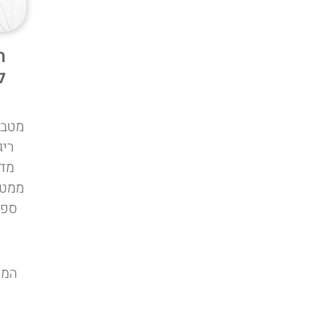
ה
ל
מטבע
ריג
מדו
ממטו
ספו
המש