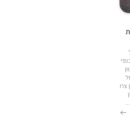
ת
נפי
ון
ל
 צרו
.