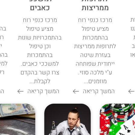
ממריצות
כאבים
ת
מרכז כנפי רוח
מרכז כנפי רוח
ו
בהת
מציע טיפול
מציע טיפול
רו
בהתמכרות
בהתמכרויות שונות
ב
י
לתרופות ממריצות
וכן טיפול
או
בהת
בעזרת שיטה
בהתמכרות
למי
ייחודית שפותחה
למשככי כאבים.
רלו
ע"י מלכה סוזי.
צרו קשר בהקדם
מוזמנים...
לקבלת...
המשך קריאה
המשך קריאה
המ