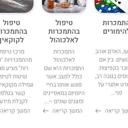
תמכרות
טיפול
טיפול
הימורים
בהתמכרות
בהתמכרו
לאלכוהול
לקוקאין
ו, האדם אוהב
התמכרות
מרכז טיפול
ושים. בין אם
לאלכוהול
מהתמכרויות "כ
בר בקפיצות
התמכרות היא שם
רוח" מציע מגו
סים בגובה רב,
כולל למצב אשר
שיטות לטיפו
רט אתגרי על
פוגש אותנו בחיי
וגמילה מקוקאין
פני...
היומיום במאפיינים
קשר בטלפון
ומצגים שונים –...
לקבלת מידע..
ך קריאה
המשך קריאה
המשך קריאה