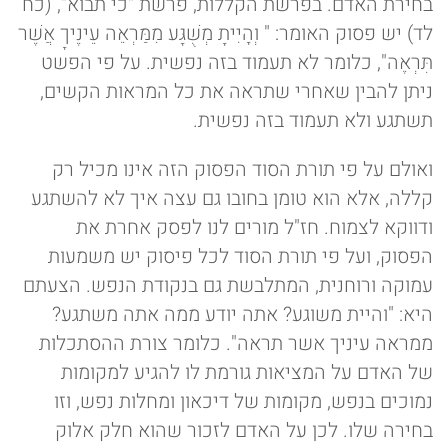
בחירת האדם. בפרשת הקללות, פרשת "כי תבוא", (כח
לד) יש פסוק האומר: " וְהָיִיתָ מְשֻׁגָּע מִמַּרְאֵה עֵינֶיךָ אֲשֶׁר
תִּרְאֶה", כלומר לא תעמוד בזה נפשית. על פי הפשט
ניתן להבין שאחרי שתראה את כל המראות הקשים,
תשתגע ולא תעמוד בזה נפשית.
ואולם על פי תורת הסוד הפסוק הזה אינו מכיל רק
קללה, אלא הוא טומן בחובו גם עצה איך לא להשתגע
ודווקא לצמוח. חז"ל מורים לנו לפסק אחרת את
הפסוק, ועל פי תורת הסוד לכל פיסוק יש משמעות
עמוקה ורוחנית, המתלבשת גם בנקודת הנפש. הצעתם
היא: "והיית משוגע? אתה יודע ממה אתה משתגע?
ממראה עיניך אשר תראה". כלומר צורת ההסתכלות
של האדם על המציאות גורמת לו להגיע למקומות
נמוכים בנפש, מקומות של דיכאון ומחלות נפש, וזו
בחירה שלו. לכן על האדם לזכור שהוא חלק אלוק